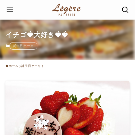
イチゴ🍓大好き🍓🍓
誕生日ケーキ
ホーム
誕生日ケーキ