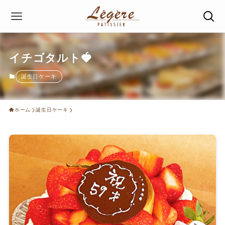
イチゴタルト🍓
誕生日ケーキ
ホーム
誕生日ケーキ